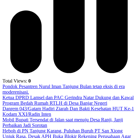
Total Views:
0
Pondok Pesantren Nurul Iman Tanjung Bulan tetap eksis di era
moderenisasi.
Ketua DPRD Lamsel dan PAC Gerindra Natar Dukung dan Kawal
Program Bedah Rumah RTLH di Desa Banjar Negeri
Danrem 043/Gatam Hadiri Ziarah Dan Bakti Kesehatan HUT Ke-1
Kodam XXI/Radin Inten
Mobil Bupati Tersendat di Jalan saat menuju Desa Ranji, Janji
Perbaikan Jadi Sorotan
Heboh di PN Tanjung Karang, Puluhan Buruh PT San Xiong
Unjuk Rasa, Desak APH Buka Blokir Rekening Perusahaan Agar