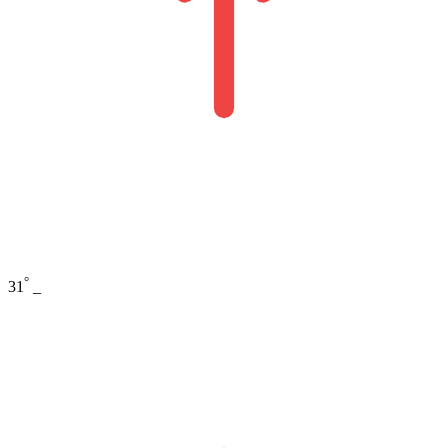
°
31
_