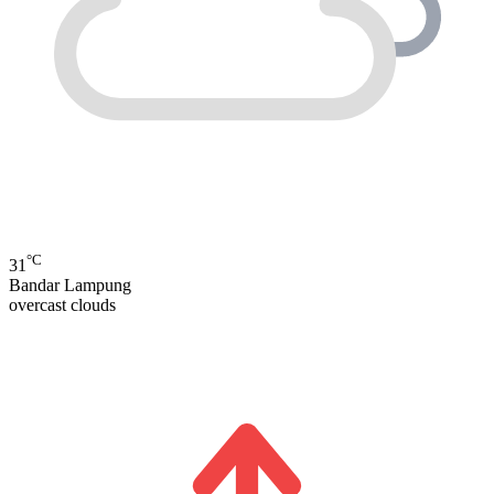
°C
31
Bandar Lampung
overcast clouds