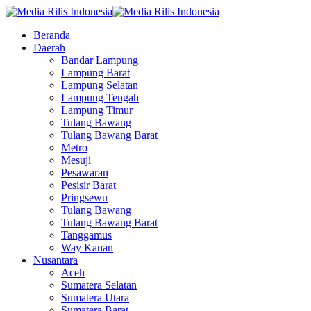
Beranda
Daerah
Bandar Lampung
Lampung Barat
Lampung Selatan
Lampung Tengah
Lampung Timur
Tulang Bawang
Tulang Bawang Barat
Metro
Mesuji
Pesawaran
Pesisir Barat
Pringsewu
Tulang Bawang
Tulang Bawang Barat
Tanggamus
Way Kanan
Nusantara
Aceh
Sumatera Selatan
Sumatera Utara
Sumatera Barat