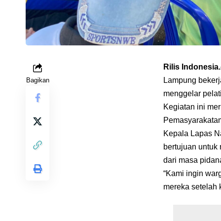
Rilis Indonesi
Lampung bekerja
Bagikan
menggelar pelat
Kegiatan ini me
Pemasyarakatam
Kepala Lapas Na
bertujuan untuk
dari masa pidan
“Kami ingin war
mereka setelah k