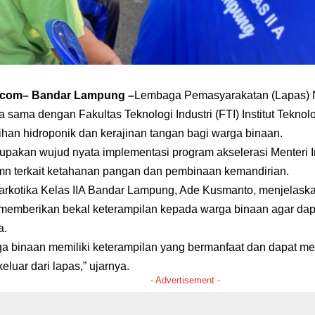
a.com
–
Bandar Lampung –
Lembaga Pemasyarakatan (Lapas) N
 sama dengan Fakultas Teknologi Industri (FTI) Institut Tekno
ihan hidroponik dan kerajinan tangan bagi warga binaan.
rupakan wujud nyata implementasi program akselerasi Menteri I
n terkait ketahanan pangan dan pembinaan kemandirian.
rkotika Kelas IIA Bandar Lampung, Ade Kusmanto, menjelaska
 memberikan bekal keterampilan kepada warga binaan agar dap
a.
ga binaan memiliki keterampilan yang bermanfaat dan dapat me
eluar dari lapas,” ujarnya.
- Advertisement -