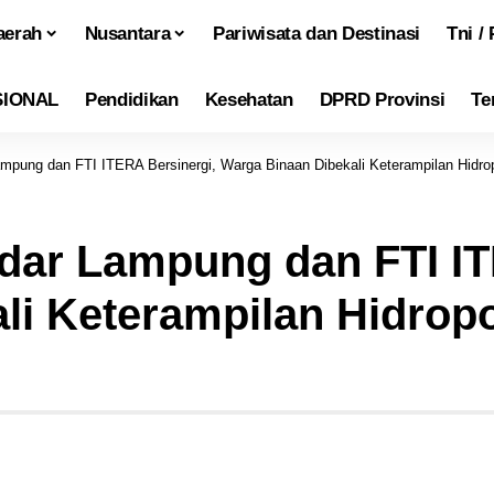
aerah
Nusantara
Pariwisata dan Destinasi
Tni / 
SIONAL
Pendidikan
Kesehatan
DPRD Provinsi
Te
mpung dan FTI ITERA Bersinergi, Warga Binaan Dibekali Keterampilan Hidro
dar Lampung dan FTI IT
li Keterampilan Hidropo