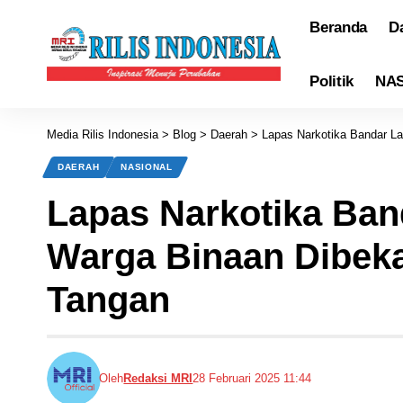
Beranda
D
Politik
NA
Media Rilis Indonesia
>
Blog
>
Daerah
>
Lapas Narkotika Bandar La
DAERAH
NASIONAL
Lapas Narkotika Ban
Warga Binaan Dibeka
Tangan
Oleh
Redaksi MRI
28 Februari 2025 11:44