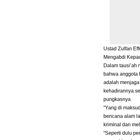
Ustad Zulfan Ef
Mengabdi Kepad
Dalam tausi’ah 
bahwa anggota P
adalah menjaga
kehadirannya se
pungkasnya
“Yang di maksud
bencana alam l
kriminal dan me
“Seperti dulu p