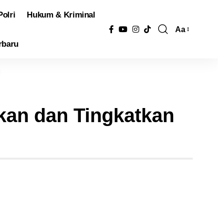
Polri
Hukum & Kriminal
Aa
Pengubah
rbaru
Ukuran
Font
l
kan dan Tingkatkan