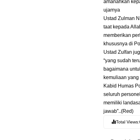
amanahkan kepad
ujarnya
Ustad Zulman N
taat kepada All
memberikan per
khususnya di Po
Ustad Zulfan j
“yang sudah te
bagaimana untu
kemuliaan yang 
Kabid Humas Po
seluruh persone
memiliki landas
jawab”..(Red)
Total Views: