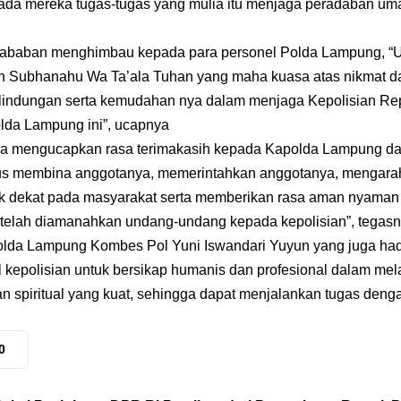
a mereka tugas-tugas yang mulia itu menjaga peradaban umat
ababan menghimbau kepada para personel Polda Lampung, “Un
ah Subhanahu Wa Ta’ala Tuhan yang maha kuasa atas nikmat da
lindungan serta kemudahan nya dalam menjaga Kepolisian Rep
lda Lampung ini”, ucapnya
uga mengucapkan rasa terimakasih kepada Kapolda Lampung 
rus membina anggotanya, memerintahkan anggotanya, mengar
k dekat pada masyarakat serta memberikan rasa aman nyaman
telah diamanahkan undang-undang kepada kepolisian”, tegas
lda Lampung Kombes Pol Yuni Iswandari Yuyun yang juga had
l kepolisian untuk bersikap humanis dan profesional dalam mel
an spiritual yang kuat, sehingga dapat menjalankan tugas den
0