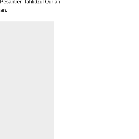
Pesantren Tahfidzul Qur’an
an.