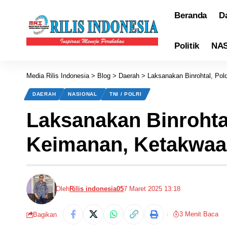
Beranda
D
Politik
NA
Media Rilis Indonesia
>
Blog
>
Daerah
>
Laksanakan Binrohtal, Po
DAERAH
NASIONAL
TNI / POLRI
Laksanakan Binrohta
Keimanan, Ketakwaan
Oleh
Rilis indonesia05
7 Maret 2025 13:18
3 Menit Baca
Bagikan