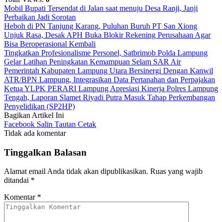
Mobil Bupati Tersendat di Jalan saat menuju Desa Ranji, Janji
Perbaikan Jadi Sorotan
Heboh di PN Tanjung Karang, Puluhan Buruh PT San Xiong
Unjuk Rasa, Desak APH Buka Blokir Rekening Perusahaan Agar
Bisa Beroperasional Kembali
Tingkatkan Profesionalisme Personel, Satbrimob Polda Lampung
Gelar Latihan Peningkatan Kemampuan Selam SAR Air
Pemerintah Kabupaten Lampung Utara Bersinergi Dengan Kanwil
ATR/BPN Lampung, Integrasikan Data Pertanahan dan Perpajakan
Ketua YLPK PERARI Lampung Apresiasi Kinerja Polres Lampung
Tengah, Laporan Slamet Riyadi Putra Masuk Tahap Perkembangan
Penyelidikan (SP2HP)
Bagikan Artikel Ini
Facebook
Salin Tautan
Cetak
Tidak ada komentar
Tinggalkan Balasan
Alamat email Anda tidak akan dipublikasikan.
Ruas yang wajib
ditandai
*
Komentar
*