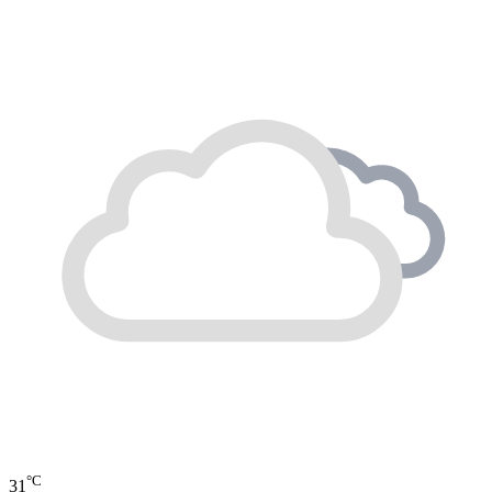
°C
31