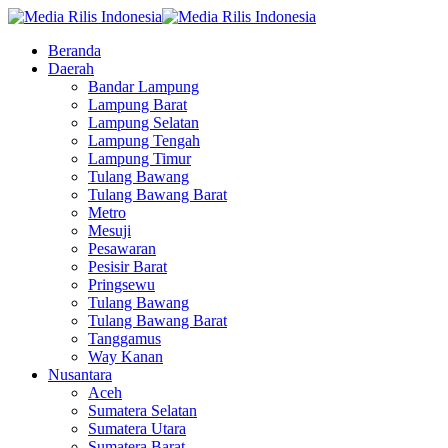
Beranda
Daerah
Bandar Lampung
Lampung Barat
Lampung Selatan
Lampung Tengah
Lampung Timur
Tulang Bawang
Tulang Bawang Barat
Metro
Mesuji
Pesawaran
Pesisir Barat
Pringsewu
Tulang Bawang
Tulang Bawang Barat
Tanggamus
Way Kanan
Nusantara
Aceh
Sumatera Selatan
Sumatera Utara
Sumatera Barat