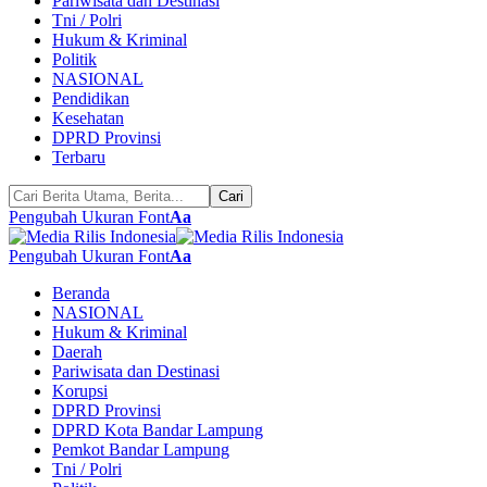
Pariwisata dan Destinasi
Tni / Polri
Hukum & Kriminal
Politik
NASIONAL
Pendidikan
Kesehatan
DPRD Provinsi
Terbaru
Pengubah Ukuran Font
Aa
Pengubah Ukuran Font
Aa
Beranda
NASIONAL
Hukum & Kriminal
Daerah
Pariwisata dan Destinasi
Korupsi
DPRD Provinsi
DPRD Kota Bandar Lampung
Pemkot Bandar Lampung
Tni / Polri