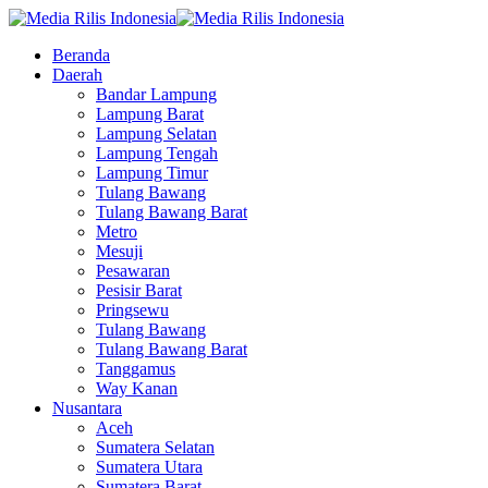
Beranda
Daerah
Bandar Lampung
Lampung Barat
Lampung Selatan
Lampung Tengah
Lampung Timur
Tulang Bawang
Tulang Bawang Barat
Metro
Mesuji
Pesawaran
Pesisir Barat
Pringsewu
Tulang Bawang
Tulang Bawang Barat
Tanggamus
Way Kanan
Nusantara
Aceh
Sumatera Selatan
Sumatera Utara
Sumatera Barat