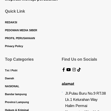
REDAKSI
PEDOMAN MEDIA SIBER
PROFIL PERUSAHAAN
Privacy Policy
Top Categories
Find Us on Socials
Tni / Polri
Daerah
alamat
NASIONAL
Jl.Pulau Buru No.9 RT.08
Bandar lampung
Lk.1 Kelurahan Way
Provinsi Lampung
Halim Permai
Hukum & Kriminal
Kecamatan Way Halim
kode pos 35135. kota
Pemkot Bandar Lampung
Bandar Lampung-
Kesehatan