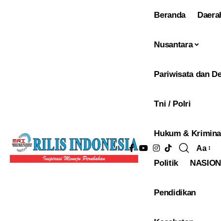
Beranda
Daera
Nusantara
Pariwisata dan De
Tni / Polri
Hukum & Krimina
Aa
Pengu
Politik
NASIO
Ukura
Font
Pendidikan