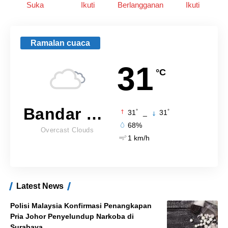
Suka
Ikuti
Berlangganan
Ikuti
Ramalan cuaca
31
°C
Bandar Lampung
°
°
31
_
31
68%
Overcast Clouds
1 km/h
Latest News
Polisi Malaysia Konfirmasi Penangkapan
Pria Johor Penyelundup Narkoba di
Surabaya