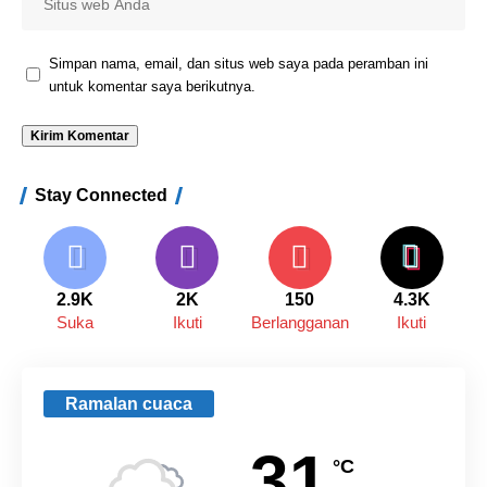
Simpan nama, email, dan situs web saya pada peramban ini
untuk komentar saya berikutnya.
Stay Connected
2.9K
2K
150
4.3K
Suka
Ikuti
Berlangganan
Ikuti
Ramalan cuaca
31
°C