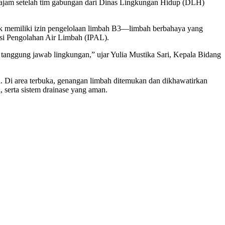
tajam setelah tim gabungan dari Dinas Lingkungan Hidup (DLH)
tidak memiliki izin pengelolaan limbah B3—limbah berbahaya yang
lasi Pengolahan Air Limbah (IPAL).
tanggung jawab lingkungan,” ujar Yulia Mustika Sari, Kepala Bidang
 Di area terbuka, genangan limbah ditemukan dan dikhawatirkan
, serta sistem drainase yang aman.