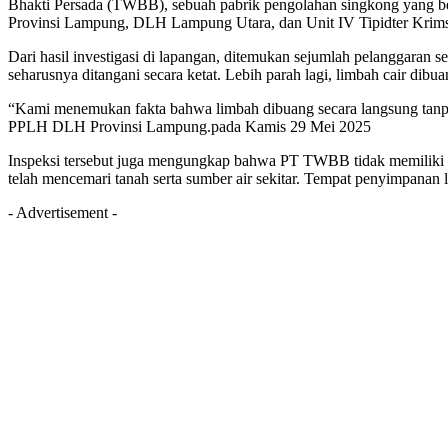
Bhakti Persada (TWBB), sebuah pabrik pengolahan singkong yang be
Provinsi Lampung, DLH Lampung Utara, dan Unit IV Tipidter Krim
Dari hasil investigasi di lapangan, ditemukan sejumlah pelanggaran 
seharusnya ditangani secara ketat. Lebih parah lagi, limbah cair dib
“Kami menemukan fakta bahwa limbah dibuang secara langsung tanpa 
PPLH DLH Provinsi Lampung.pada Kamis 29 Mei 2025
Inspeksi tersebut juga mengungkap bahwa PT TWBB tidak memiliki d
telah mencemari tanah serta sumber air sekitar. Tempat penyimpanan li
- Advertisement -