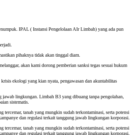
 menumpuk. IPAL ( Instansi Pengelolaan AIr Limbah) yang ada pun
erjadi.
mastikan pihaknya tidak akan tinggal diam.
i melanggar, akan kami dorong pemberian sanksi tegas sesuai hukum
krisis ekologi yang kian nyata, pengawasan dan akuntabilitas
 jawab lingkungan. Limbah B3 yang dibuang tanpa pengolahan,
ian sistematis.
g tercemar, tanah yang mungkin sudah terkontaminasi, serta potensi
a kampanye dan regulasi terkait tanggung jawab lingkungan korporasi.
g tercemar, tanah yang mungkin sudah terkontaminasi, serta potensi
a kampanye dan regulasi terkait tanggung jawab lingkungan korporasi.