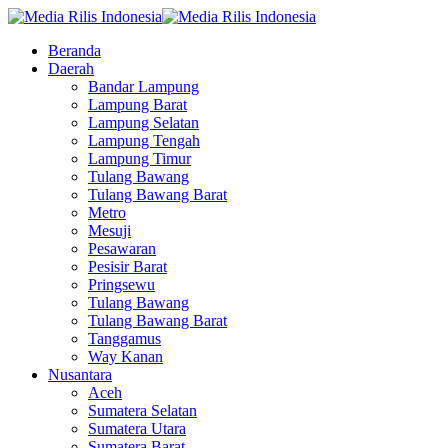
Beranda
Daerah
Bandar Lampung
Lampung Barat
Lampung Selatan
Lampung Tengah
Lampung Timur
Tulang Bawang
Tulang Bawang Barat
Metro
Mesuji
Pesawaran
Pesisir Barat
Pringsewu
Tulang Bawang
Tulang Bawang Barat
Tanggamus
Way Kanan
Nusantara
Aceh
Sumatera Selatan
Sumatera Utara
Sumatera Barat