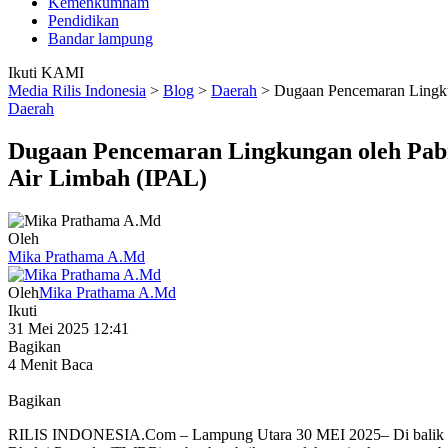
Kemenkumham
Pendidikan
Bandar lampung
Ikuti KAMI
Media Rilis Indonesia
>
Blog
>
Daerah
>
Dugaan Pencemaran Lingku
Daerah
Dugaan Pencemaran Lingkungan oleh Pab
Air Limbah (IPAL)
Oleh
Mika Prathama A.Md
Oleh
Mika Prathama A.Md
Ikuti
31 Mei 2025 12:41
Bagikan
4 Menit Baca
Bagikan
RILIS INDONESIA.Com – Lampung Utara 30 MEI 2025– Di balik aktiv