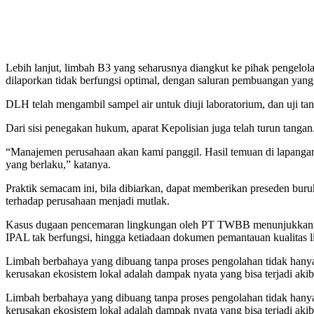
Lebih lanjut, limbah B3 yang seharusnya diangkut ke pihak pengelol
dilaporkan tidak berfungsi optimal, dengan saluran pembuangan yang 
DLH telah mengambil sampel air untuk diuji laboratorium, dan uji ta
Dari sisi penegakan hukum, aparat Kepolisian juga telah turun tanga
“Manajemen perusahaan akan kami panggil. Hasil temuan di lapangan a
yang berlaku,” katanya.
Praktik semacam ini, bila dibiarkan, dapat memberikan preseden buru
terhadap perusahaan menjadi mutlak.
Kasus dugaan pencemaran lingkungan oleh PT TWBB menunjukkan bet
IPAL tak berfungsi, hingga ketiadaan dokumen pemantauan kualitas li
Limbah berbahaya yang dibuang tanpa proses pengolahan tidak hanya 
kerusakan ekosistem lokal adalah dampak nyata yang bisa terjadi akib
Limbah berbahaya yang dibuang tanpa proses pengolahan tidak hanya 
kerusakan ekosistem lokal adalah dampak nyata yang bisa terjadi akib