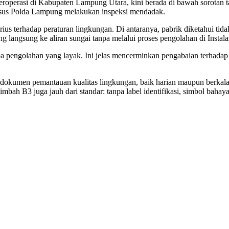
roperasi di Kabupaten Lampung Utara, kini berada di bawah sorotan 
sus Polda Lampung melakukan inspeksi mendadak.
serius terhadap peraturan lingkungan. Di antaranya, pabrik diketahui 
uang langsung ke aliran sungai tanpa melalui proses pengolahan di Insta
pengolahan yang layak. Ini jelas mencerminkan pengabaian terhadap 
okumen pemantauan kualitas lingkungan, baik harian maupun berkala.
mbah B3 juga jauh dari standar: tanpa label identifikasi, simbol bahaya