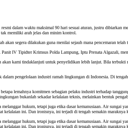
a resmi dalam waktu maksimal 90 hari sesuai aturan, justru dibiarkan
tak memiliki arah jelas dan minim kontrol.
nah akan segera dilakukan guna menilai sejauh mana pencemaran telah t
n. Panit IV Tipidter Krimsus Polda Lampung, Iptu Prenata Algazali, me
kan kami tindaklanjuti untuk penyelidikan lebih lanjut. Bila terbukt
k dalam pengelolaan industri ramah lingkungan di Indonesia. Di tengah 
apa lemahnya komitmen sebagian pelaku industri terhadap tanggung
ngkungan bukanlah sekadar kelalaian teknis, melainkan bentuk pengaba
melanggar hukum, tetapi juga etika dasar kemanusiaan. Air sungai yan
at kelalaian ini. Dan ironisnya, ini terjadi di tengah semakin marakny
melanggar hukum, tetapi juga etika dasar kemanusiaan. Air sungai yan
at kelalaian ini. Dan ironisnya, ini terjadi di tengah semakin marakny