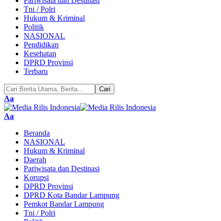
Pariwisata dan Destinasi
Tni / Polri
Hukum & Kriminal
Politik
NASIONAL
Pendidikan
Kesehatan
DPRD Provinsi
Terbaru
Pengubah
Aa
Ukuran
Font
Pengubah
Aa
Ukuran
Beranda
Font
NASIONAL
Hukum & Kriminal
Daerah
Pariwisata dan Destinasi
Korupsi
DPRD Provinsi
DPRD Kota Bandar Lampung
Pemkot Bandar Lampung
Tni / Polri