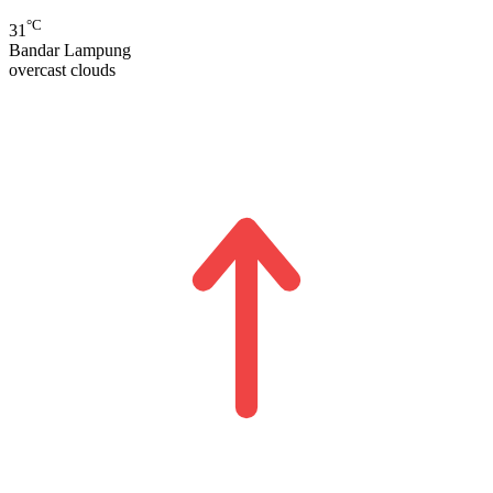
°C
31
Bandar Lampung
overcast clouds