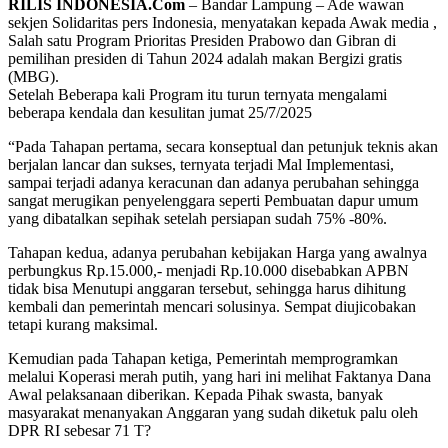
RILIS INDONESIA.Com
– Bandar Lampung – Ade wawan
sekjen Solidaritas pers Indonesia, menyatakan kepada Awak media ,
Salah satu Program Prioritas Presiden Prabowo dan Gibran di
pemilihan presiden di Tahun 2024 adalah makan Bergizi gratis
(MBG).
Setelah Beberapa kali Program itu turun ternyata mengalami
beberapa kendala dan kesulitan jumat 25/7/2025
“Pada Tahapan pertama, secara konseptual dan petunjuk teknis akan
berjalan lancar dan sukses, ternyata terjadi Mal Implementasi,
sampai terjadi adanya keracunan dan adanya perubahan sehingga
sangat merugikan penyelenggara seperti Pembuatan dapur umum
yang dibatalkan sepihak setelah persiapan sudah 75% -80%.
Tahapan kedua, adanya perubahan kebijakan Harga yang awalnya
perbungkus Rp.15.000,- menjadi Rp.10.000 disebabkan APBN
tidak bisa Menutupi anggaran tersebut, sehingga harus dihitung
kembali dan pemerintah mencari solusinya. Sempat diujicobakan
tetapi kurang maksimal.
Kemudian pada Tahapan ketiga, Pemerintah memprogramkan
melalui Koperasi merah putih, yang hari ini melihat Faktanya Dana
Awal pelaksanaan diberikan. Kepada Pihak swasta, banyak
masyarakat menanyakan Anggaran yang sudah diketuk palu oleh
DPR RI sebesar 71 T?