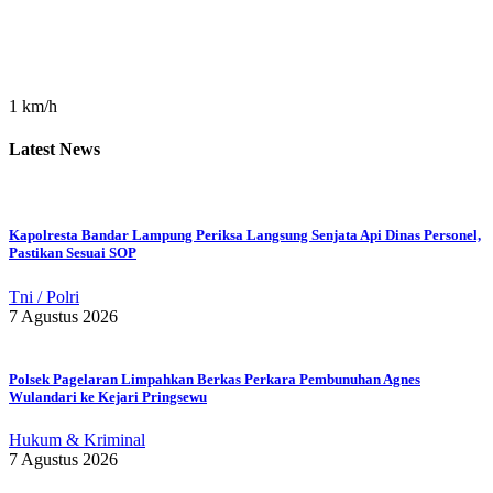
1 km/h
Latest News
Kapolresta Bandar Lampung Periksa Langsung Senjata Api Dinas Personel,
Pastikan Sesuai SOP
Tni / Polri
7 Agustus 2026
Polsek Pagelaran Limpahkan Berkas Perkara Pembunuhan Agnes
Wulandari ke Kejari Pringsewu
Hukum & Kriminal
7 Agustus 2026