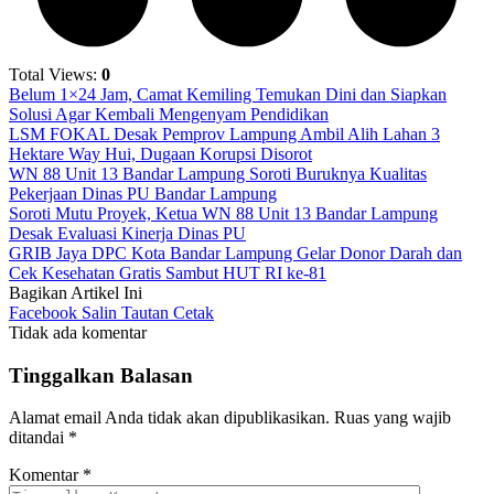
Total Views:
0
Belum 1×24 Jam, Camat Kemiling Temukan Dini dan Siapkan
Solusi Agar Kembali Mengenyam Pendidikan
LSM FOKAL Desak Pemprov Lampung Ambil Alih Lahan 3
Hektare Way Hui, Dugaan Korupsi Disorot
WN 88 Unit 13 Bandar Lampung Soroti Buruknya Kualitas
Pekerjaan Dinas PU Bandar Lampung
Soroti Mutu Proyek, Ketua WN 88 Unit 13 Bandar Lampung
Desak Evaluasi Kinerja Dinas PU
GRIB Jaya DPC Kota Bandar Lampung Gelar Donor Darah dan
Cek Kesehatan Gratis Sambut HUT RI ke-81
Bagikan Artikel Ini
Facebook
Salin Tautan
Cetak
Tidak ada komentar
Tinggalkan Balasan
Alamat email Anda tidak akan dipublikasikan.
Ruas yang wajib
ditandai
*
Komentar
*