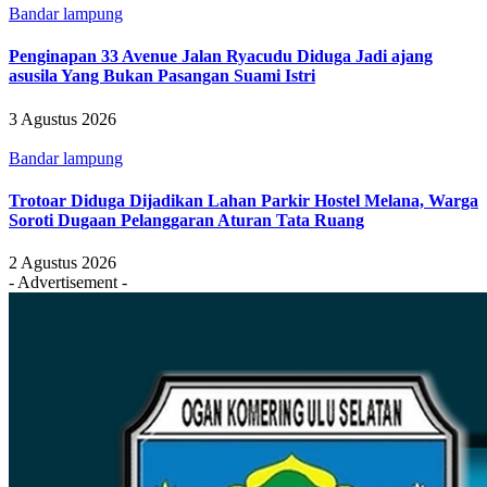
Bandar lampung
Penginapan 33 Avenue Jalan Ryacudu Diduga Jadi ajang
asusila Yang Bukan Pasangan Suami Istri
3 Agustus 2026
Bandar lampung
Trotoar Diduga Dijadikan Lahan Parkir Hostel Melana, Warga
Soroti Dugaan Pelanggaran Aturan Tata Ruang
2 Agustus 2026
- Advertisement -