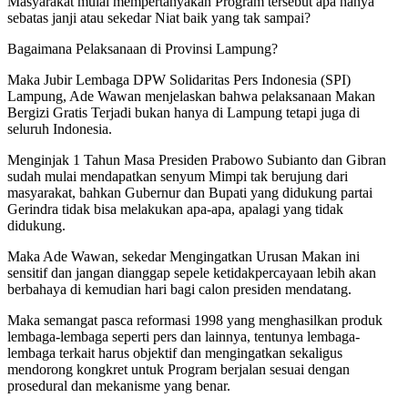
Masyarakat mulai mempertanyakan Program tersebut apa hanya
sebatas janji atau sekedar Niat baik yang tak sampai?
Bagaimana Pelaksanaan di Provinsi Lampung?
Maka Jubir Lembaga DPW Solidaritas Pers Indonesia (SPI)
Lampung, Ade Wawan menjelaskan bahwa pelaksanaan Makan
Bergizi Gratis Terjadi bukan hanya di Lampung tetapi juga di
seluruh Indonesia.
Menginjak 1 Tahun Masa Presiden Prabowo Subianto dan Gibran
sudah mulai mendapatkan senyum Mimpi tak berujung dari
masyarakat, bahkan Gubernur dan Bupati yang didukung partai
Gerindra tidak bisa melakukan apa-apa, apalagi yang tidak
didukung.
Maka Ade Wawan, sekedar Mengingatkan Urusan Makan ini
sensitif dan jangan dianggap sepele ketidakpercayaan lebih akan
berbahaya di kemudian hari bagi calon presiden mendatang.
Maka semangat pasca reformasi 1998 yang menghasilkan produk
lembaga-lembaga seperti pers dan lainnya, tentunya lembaga-
lembaga terkait harus objektif dan mengingatkan sekaligus
mendorong kongkret untuk Program berjalan sesuai dengan
prosedural dan mekanisme yang benar.