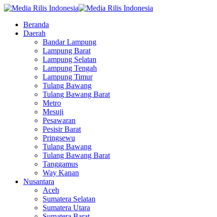
Beranda
Daerah
Bandar Lampung
Lampung Barat
Lampung Selatan
Lampung Tengah
Lampung Timur
Tulang Bawang
Tulang Bawang Barat
Metro
Mesuji
Pesawaran
Pesisir Barat
Pringsewu
Tulang Bawang
Tulang Bawang Barat
Tanggamus
Way Kanan
Nusantara
Aceh
Sumatera Selatan
Sumatera Utara
Sumatera Barat