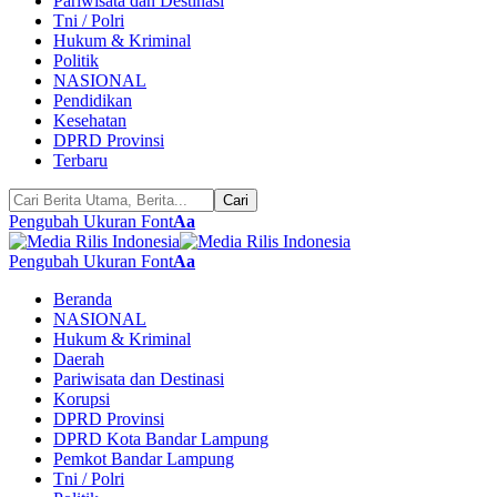
Pariwisata dan Destinasi
Tni / Polri
Hukum & Kriminal
Politik
NASIONAL
Pendidikan
Kesehatan
DPRD Provinsi
Terbaru
Pengubah Ukuran Font
Aa
Pengubah Ukuran Font
Aa
Beranda
NASIONAL
Hukum & Kriminal
Daerah
Pariwisata dan Destinasi
Korupsi
DPRD Provinsi
DPRD Kota Bandar Lampung
Pemkot Bandar Lampung
Tni / Polri