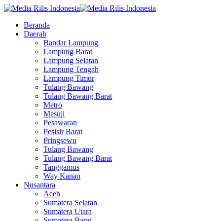
Beranda
Daerah
Bandar Lampung
Lampung Barat
Lampung Selatan
Lampung Tengah
Lampung Timur
Tulang Bawang
Tulang Bawang Barat
Metro
Mesuji
Pesawaran
Pesisir Barat
Pringsewu
Tulang Bawang
Tulang Bawang Barat
Tanggamus
Way Kanan
Nusantara
Aceh
Sumatera Selatan
Sumatera Utara
Sumatera Barat