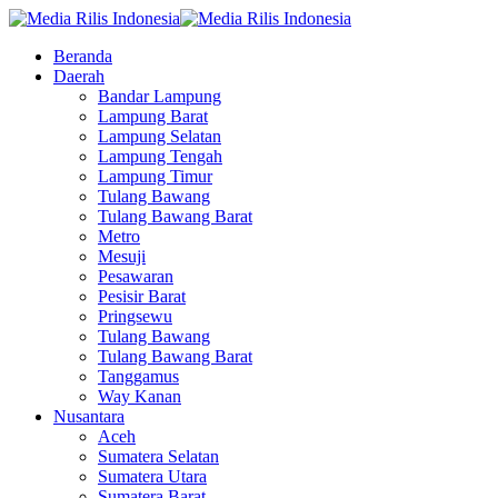
Beranda
Daerah
Bandar Lampung
Lampung Barat
Lampung Selatan
Lampung Tengah
Lampung Timur
Tulang Bawang
Tulang Bawang Barat
Metro
Mesuji
Pesawaran
Pesisir Barat
Pringsewu
Tulang Bawang
Tulang Bawang Barat
Tanggamus
Way Kanan
Nusantara
Aceh
Sumatera Selatan
Sumatera Utara
Sumatera Barat