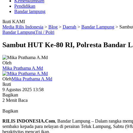
Kemenkumham
Pendidikan
Bandar lampung
Ikuti KAMI
Media Rilis Indonesia
>
Blog
>
Daerah
>
Bandar Lampung
>
Sambut
Bandar Lampung
Tni / Polri
Sambut HUT Ke-80 RI, Polresta Bandar 
Oleh
Mika Prathama A.Md
Oleh
Mika Prathama A.Md
Ikuti
9 Agustus 2025 13:58
Bagikan
2 Menit Baca
Bagikan
RILIS INDONESIA.Com
, Bandar Lampung – Dalam rangka mempe
sembako kepada para nelayan di perairan Teluk Lampung, Sabtu (9/8/
beraktivitas mencari ikan.