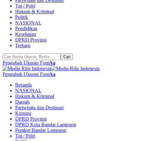
Pariwisata dan Destinasi
Tni / Polri
Hukum & Kriminal
Politik
NASIONAL
Pendidikan
Kesehatan
DPRD Provinsi
Terbaru
Pengubah Ukuran Font
Aa
Pengubah Ukuran Font
Aa
Beranda
NASIONAL
Hukum & Kriminal
Daerah
Pariwisata dan Destinasi
Korupsi
DPRD Provinsi
DPRD Kota Bandar Lampung
Pemkot Bandar Lampung
Tni / Polri