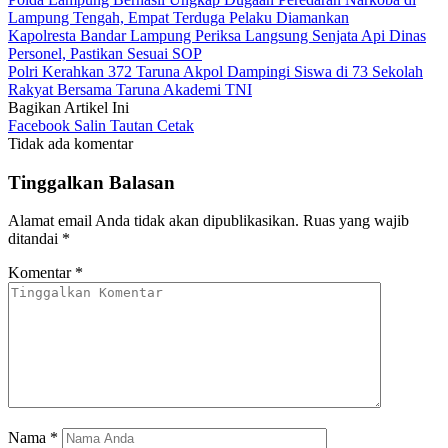
Lampung Tengah, Empat Terduga Pelaku Diamankan
Kapolresta Bandar Lampung Periksa Langsung Senjata Api Dinas
Personel, Pastikan Sesuai SOP
Polri Kerahkan 372 Taruna Akpol Dampingi Siswa di 73 Sekolah
Rakyat Bersama Taruna Akademi TNI
Bagikan Artikel Ini
Facebook
Salin Tautan
Cetak
Tidak ada komentar
Tinggalkan Balasan
Alamat email Anda tidak akan dipublikasikan.
Ruas yang wajib
ditandai
*
Komentar
*
Nama
*