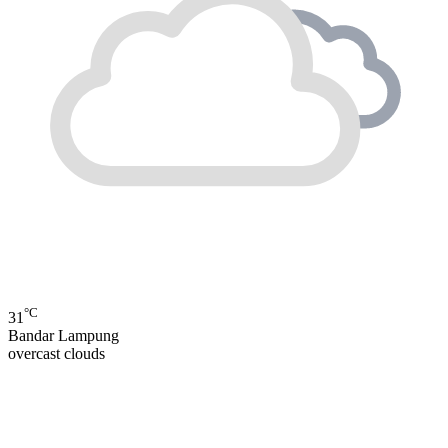
°C
31
Bandar Lampung
overcast clouds