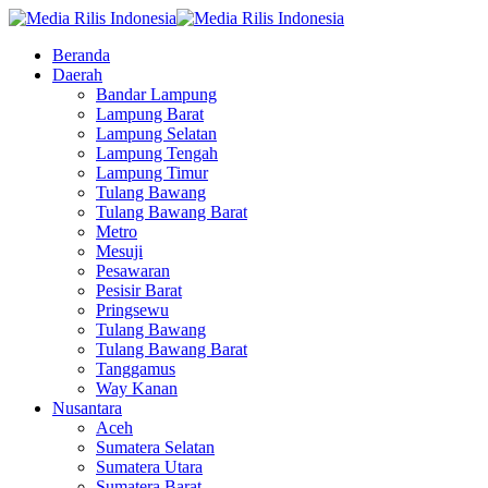
Beranda
Daerah
Bandar Lampung
Lampung Barat
Lampung Selatan
Lampung Tengah
Lampung Timur
Tulang Bawang
Tulang Bawang Barat
Metro
Mesuji
Pesawaran
Pesisir Barat
Pringsewu
Tulang Bawang
Tulang Bawang Barat
Tanggamus
Way Kanan
Nusantara
Aceh
Sumatera Selatan
Sumatera Utara
Sumatera Barat