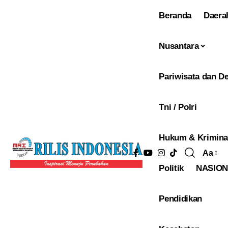
Beranda
Daera
Nusantara
Pariwisata dan De
Tni / Polri
Hukum & Krimina
Aa
Pengu
Politik
NASIO
Ukura
Font
Pendidikan