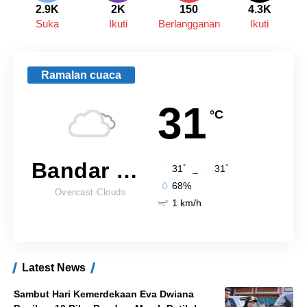
2.9K
2K
150
4.3K
Suka
Ikuti
Berlangganan
Ikuti
Ramalan cuaca
31
°C
Bandar Lampung
°
°
31
_
31
68%
Overcast Clouds
1 km/h
Latest News
Sambut Hari Kemerdekaan Eva Dwiana