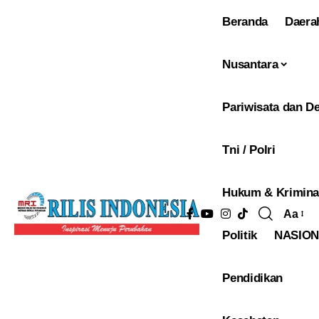
Beranda
Daera
Nusantara
Pariwisata dan De
Tni / Polri
Hukum & Krimina
Aa
Pengu
Politik
NASIO
Ukura
Font
Pendidikan