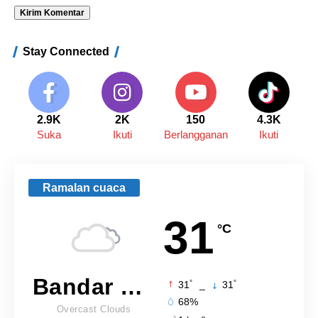
Stay Connected
2.9K
2K
150
4.3K
Suka
Ikuti
Berlangganan
Ikuti
Ramalan cuaca
31
°C
Bandar Lampung
°
°
31
_
31
68%
Overcast Clouds