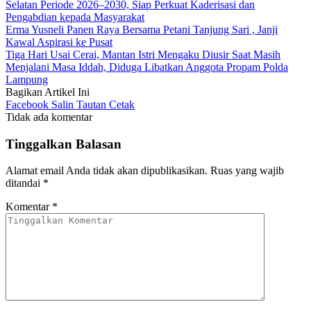
Selatan Periode 2026–2030, Siap Perkuat Kaderisasi dan
Pengabdian kepada Masyarakat
Erma Yusneli Panen Raya Bersama Petani Tanjung Sari , Janji
Kawal Aspirasi ke Pusat
Tiga Hari Usai Cerai, Mantan Istri Mengaku Diusir Saat Masih
Menjalani Masa Iddah, Diduga Libatkan Anggota Propam Polda
Lampung
Bagikan Artikel Ini
Facebook
Salin Tautan
Cetak
Tidak ada komentar
Tinggalkan Balasan
Alamat email Anda tidak akan dipublikasikan.
Ruas yang wajib
ditandai
*
Komentar
*