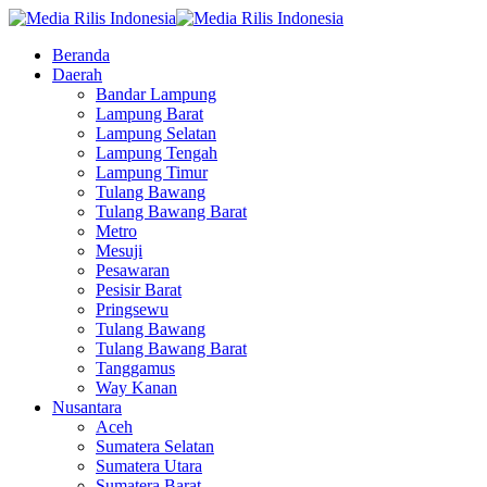
Beranda
Daerah
Bandar Lampung
Lampung Barat
Lampung Selatan
Lampung Tengah
Lampung Timur
Tulang Bawang
Tulang Bawang Barat
Metro
Mesuji
Pesawaran
Pesisir Barat
Pringsewu
Tulang Bawang
Tulang Bawang Barat
Tanggamus
Way Kanan
Nusantara
Aceh
Sumatera Selatan
Sumatera Utara
Sumatera Barat