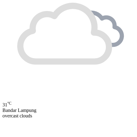
°C
31
Bandar Lampung
overcast clouds