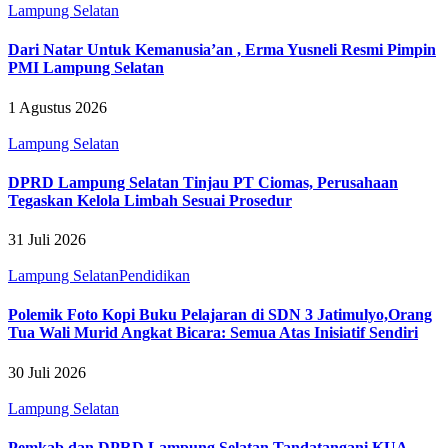
Lampung Selatan
Dari Natar Untuk Kemanusia’an , Erma Yusneli Resmi Pimpin
PMI Lampung Selatan
1 Agustus 2026
Lampung Selatan
DPRD Lampung Selatan Tinjau PT Ciomas, Perusahaan
Tegaskan Kelola Limbah Sesuai Prosedur
31 Juli 2026
Lampung Selatan
Pendidikan
Polemik Foto Kopi Buku Pelajaran di SDN 3 Jatimulyo,Orang
Tua Wali Murid Angkat Bicara: Semua Atas Inisiatif Sendiri
30 Juli 2026
Lampung Selatan
Pemkab dan DPRD Lampung Selatan Tandatangani KUA-