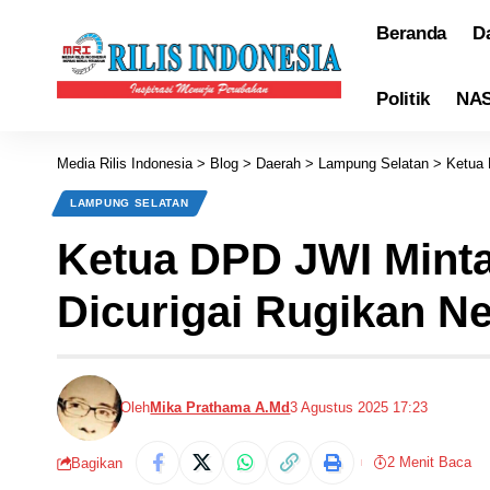
Beranda
D
Politik
NA
Media Rilis Indonesia
>
Blog
>
Daerah
>
Lampung Selatan
>
Ketua 
LAMPUNG SELATAN
Ketua DPD JWI Minta
Dicurigai Rugikan N
Oleh
Mika Prathama A.Md
3 Agustus 2025 17:23
2 Menit Baca
Bagikan