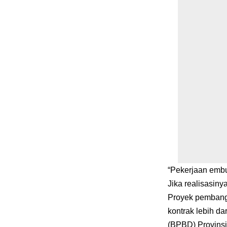
“Pekerjaan embu
Jika realisasin
Proyek pembangu
kontrak lebih d
(BPBD) Provins