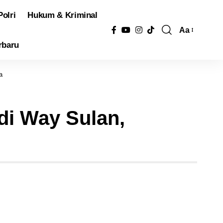
Polri
Hukum & Kriminal
Aa
Pengubah
rbaru
Ukuran
Font
a
di Way Sulan,