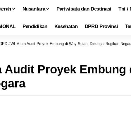
aerah
Nusantara
Pariwisata dan Destinasi
Tni / 
SIONAL
Pendidikan
Kesehatan
DPRD Provinsi
Te
DPD JWI Minta Audit Proyek Embung di Way Sulan, Dicurigai Rugikan Negar
 Audit Proyek Embung 
egara