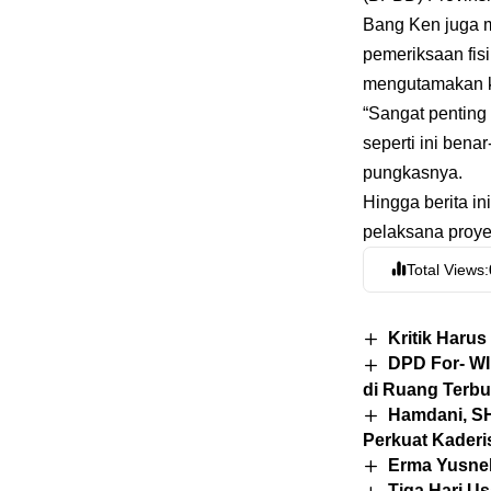
Bang Ken juga 
pemeriksaan fisi
mengutamakan kua
“Sangat penting
seperti ini ben
pungkasnya.
Hingga berita in
pelaksana proy
Total Views:
Kritik Haru
DPD For- WI
di Ruang Terb
Hamdani, SH
Perkuat Kaderi
Erma Yusnel
Tiga Hari Us