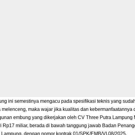
ng ini semestinya mengacu pada spesifikasi teknis yang sudah
ya melenceng, maka wajar jika kualitas dan kebermanfaatannya 
nan embung yang dikerjakan oleh CV Three Putra Lampung Mand
ari Rp17 miliar, berada di bawah tanggung jawab Badan Pena
i Lampung, dengan nomor kontrak 01/SPK/EMB/VI.08/2025.