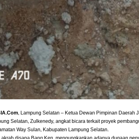
SIA.Com
, Lampung Selatan – Ketua Dewan Pimpinan Daerah J
ng Selatan, Zulkenedy, angkat bicara terkait proyek pemban
amatan Way Sulan, Kabupaten Lampung Selatan.
g akrab disapa Bang Ken, mengungkapkan adanya dugaan pe