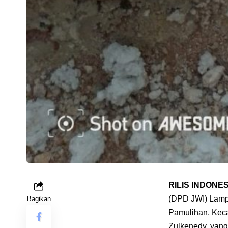
RILIS INDONE
(DPD JWI) Lampu
Bagikan
Pamulihan, Kec
Zulkenedy, yan