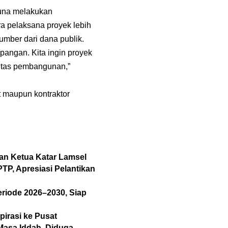
guna melakukan
ra pelaksana proyek lebih
umber dari dana publik.
pangan. Kita ingin proyek
litas pembangunan,”
it maupun kontraktor
san Ketua Katar Lamsel
P, Apresiasi Pelantikan
eriode 2026–2030, Siap
pirasi ke Pusat
 Masa Iddah, Diduga