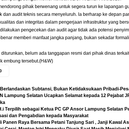
mendorong pihak berwenang untuk segera turun ke lapangan 
k dan audit teknis secara menyeluruh. Ia berharap ke depan pa
litas dan integritas dalam pengerjaan infrastruktur yang bers
 dilakukan pengecekan dan audit agar tidak ada potensi penyim
ar-benar memberi manfaat jangka panjang, bukan sekadar forma
i diturunkan, belum ada tanggapan resmi dari pihak dinas terka
ek embung tersebut.(H&W)
0
s Berlandaskan Subtansi, Bukan Ketidaksukaan Pribadi-Pe
N Lampung Selatan Ucapkan Selamat kepada 12 Pejabat JPT
uka
.i Terpilih sebagai Ketua PC GP Ansor Lampung Selatan P
sasi dan Pengabdian kepada Masyarakat
i Panen Raya Bersama Petani Tanjung Sari , Janji Kawal As
ai Cerai, Mantan Istri Mengaku Diusir Saat Masih Menjalani