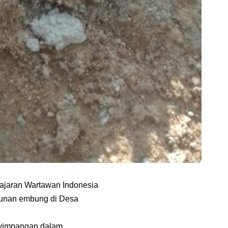
ajaran Wartawan Indonesia
gunan embung di Desa
nyimpangan dalam