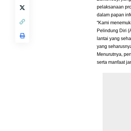
pelaksanaan pro
dalam papan inf
“Kami menemukan
Pelindung Diri 
lantai yang seh
yang seharusnya
Menurutnya, pen
serta manfaat j