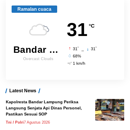
Ramalan cuaca
31
°C
Bandar Lampung
°
°
31
_
31
68%
Overcast Clouds
1 km/h
Latest News
Kapolresta Bandar Lampung Periksa
Langsung Senjata Api Dinas Personel,
Pastikan Sesuai SOP
Tni / Polri
7 Agustus 2026