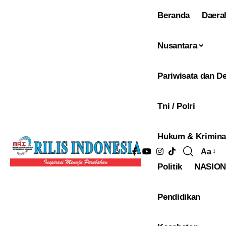
Beranda
Daera
Nusantara
Pariwisata dan De
Tni / Polri
Hukum & Krimina
Aa
Pengu
Politik
NASIO
Ukura
Font
Pendidikan