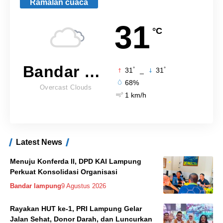
Ramalan cuaca
31
°C
Bandar Lampung
°
°
31
_
31
68%
Overcast Clouds
1 km/h
Latest News
Menuju Konferda II, DPD KAI Lampung
Perkuat Konsolidasi Organisasi
Bandar lampung
9 Agustus 2026
Rayakan HUT ke-1, PRI Lampung Gelar
Jalan Sehat, Donor Darah, dan Luncurkan