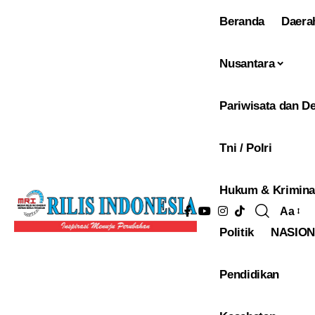
Beranda
Daera
Nusantara
Pariwisata dan De
Tni / Polri
Hukum & Krimina
Aa
Pengu
Politik
NASIO
Ukura
Font
Pendidikan