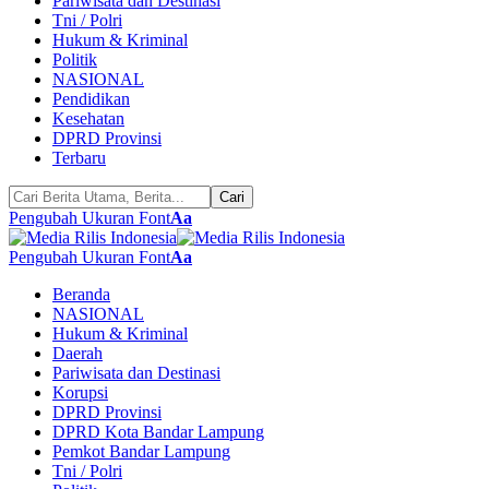
Pariwisata dan Destinasi
Tni / Polri
Hukum & Kriminal
Politik
NASIONAL
Pendidikan
Kesehatan
DPRD Provinsi
Terbaru
Pengubah Ukuran Font
Aa
Pengubah Ukuran Font
Aa
Beranda
NASIONAL
Hukum & Kriminal
Daerah
Pariwisata dan Destinasi
Korupsi
DPRD Provinsi
DPRD Kota Bandar Lampung
Pemkot Bandar Lampung
Tni / Polri