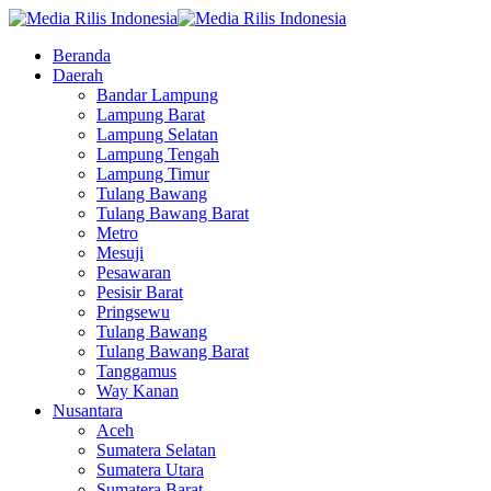
Beranda
Daerah
Bandar Lampung
Lampung Barat
Lampung Selatan
Lampung Tengah
Lampung Timur
Tulang Bawang
Tulang Bawang Barat
Metro
Mesuji
Pesawaran
Pesisir Barat
Pringsewu
Tulang Bawang
Tulang Bawang Barat
Tanggamus
Way Kanan
Nusantara
Aceh
Sumatera Selatan
Sumatera Utara
Sumatera Barat