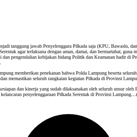
jadi tanggung jawab Penyelenggara Pilkada saja (KPU, Bawaslu, dan 
rentak agar terlaksana dengan aman, damai, dan bermartabat, guna m
asi dan pengendalian kebijakan bidang Politik dan Keamanan hadir di
.
pung memberikan penekanan bahwa Polda Lampung beserta seluruh ja
an memastikan seluruh rangkaian kegiatan Pilkada di Provinsi Lampun
iapan dan kinerja yang sudah dilaksanakan oleh seluruh unsur oleh
 kelancaran penyelenggaraan Pilkada Serentak di Provinsi Lampung…(