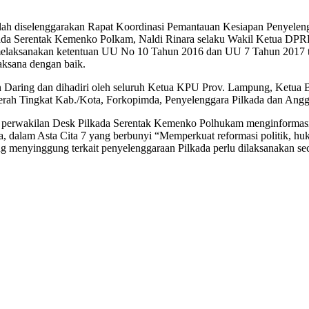
elah diselenggarakan Rapat Koordinasi Pemantauan Kesiapan Penyeleng
kada Serentak Kemenko Polkam, Naldi Rinara selaku Wakil Ketua DP
melaksanakan ketentuan UU No 10 Tahun 2016 dan UU 7 Tahun 2017 
aksana dengan baik.
an Daring dan dihadiri oleh seluruh Ketua KPU Prov. Lampung, Ketu
ah Tingkat Kab./Kota, Forkopimda, Penyelenggara Pilkada dan Ang
ku perwakilan Desk Pilkada Serentak Kemenko Polhukam menginformas
ama, dalam Asta Cita 7 yang berbunyi “Memperkuat reformasi politik, 
 menyinggung terkait penyelenggaraan Pilkada perlu dilaksanakan secar