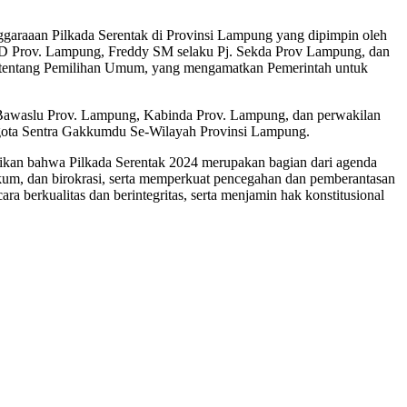
garaaan Pilkada Serentak di Provinsi Lampung yang dipimpin oleh
RD Prov. Lampung, Freddy SM selaku Pj. Sekda Prov Lampung, dan
tentang Pemilihan Umum, yang mengamatkan Pemerintah untuk
a Bawaslu Prov. Lampung, Kabinda Prov. Lampung, dan perwakilan
gota Sentra Gakkumdu Se-Wilayah Provinsi Lampung.
ikan bahwa Pilkada Serentak 2024 merupakan bagian dari agenda
hukum, dan birokrasi, serta memperkuat pencegahan dan pemberantasan
a berkualitas dan berintegritas, serta menjamin hak konstitusional