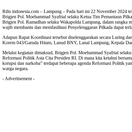
Rilis indonesia.com – Lampung – Pada hari ini 22 November 2024 t
Brigjen Pol. Moehammad Syafrial selaku Ketua Tim Pemantaun Pil
Brigjen Pol. Ramadhan selaku Wakapolda Lampung, dalam rangka 
wajib membantu dan memfasilitasi Penyelenggaran Pilkada dapat terl
Adapun Rapat Koordinasi tersebut diselenggarakan secara Luring d
Korem 043/Garuda Hitam, Lanud BNY, Lanal Lampung, Kepala Daer
Melalui kegiatan dimaksud, Brigjen Pol. Moehammad Syafrial sela
Reformasi Politik Asta Cita Presiden RI. Di mana kita ketahui bers
korupsi dan narkoba” terdapat beberapa agenda Reformasi Politik yang
warga negara.
- Advertisement -