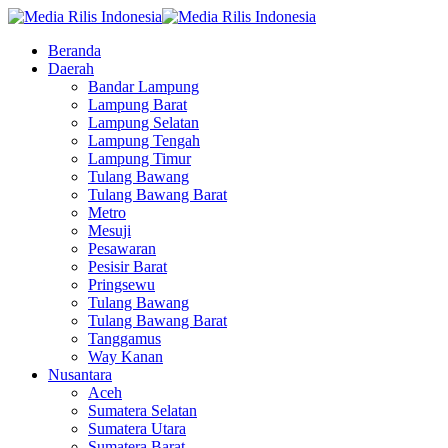
Beranda
Daerah
Bandar Lampung
Lampung Barat
Lampung Selatan
Lampung Tengah
Lampung Timur
Tulang Bawang
Tulang Bawang Barat
Metro
Mesuji
Pesawaran
Pesisir Barat
Pringsewu
Tulang Bawang
Tulang Bawang Barat
Tanggamus
Way Kanan
Nusantara
Aceh
Sumatera Selatan
Sumatera Utara
Sumatera Barat