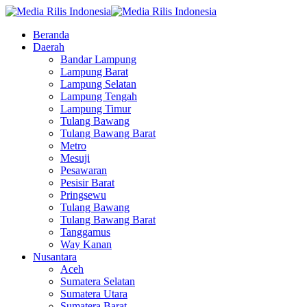
Beranda
Daerah
Bandar Lampung
Lampung Barat
Lampung Selatan
Lampung Tengah
Lampung Timur
Tulang Bawang
Tulang Bawang Barat
Metro
Mesuji
Pesawaran
Pesisir Barat
Pringsewu
Tulang Bawang
Tulang Bawang Barat
Tanggamus
Way Kanan
Nusantara
Aceh
Sumatera Selatan
Sumatera Utara
Sumatera Barat