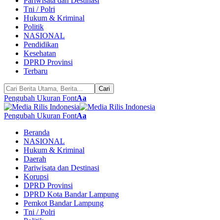
Pariwisata dan Destinasi
Tni / Polri
Hukum & Kriminal
Politik
NASIONAL
Pendidikan
Kesehatan
DPRD Provinsi
Terbaru
Pengubah Ukuran Font
Aa
Pengubah Ukuran Font
Aa
Beranda
NASIONAL
Hukum & Kriminal
Daerah
Pariwisata dan Destinasi
Korupsi
DPRD Provinsi
DPRD Kota Bandar Lampung
Pemkot Bandar Lampung
Tni / Polri