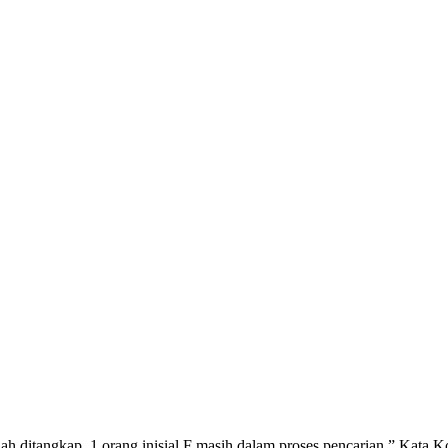
elah ditangkap, 1 orang inisial F masih dalam proses pencarian,” Kata