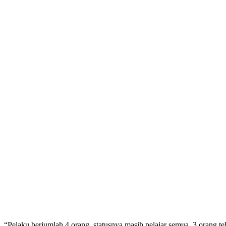
“Pelaku berjumlah 4 orang, statusnya masih pelajar semua, 3 orang t